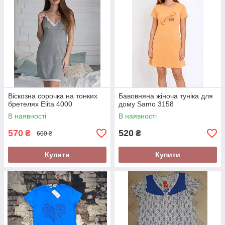
Віскозна сорочка на тонких
Бавовняна жіноча туніка для
бретелях Elita 4000
дому Samo 3158
В наявності
В наявності
570
520
₴
₴
600 ₴
Купити
Купити