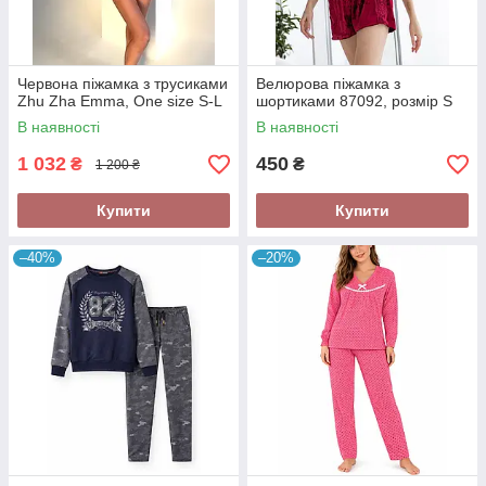
Червона піжамка з трусиками
Велюрова піжамка з
Zhu Zha Emma, One size S-L
шортиками 87092, розмір S
В наявності
В наявності
1 032
450
₴
₴
1 200 ₴
Купити
Купити
–40%
–20%