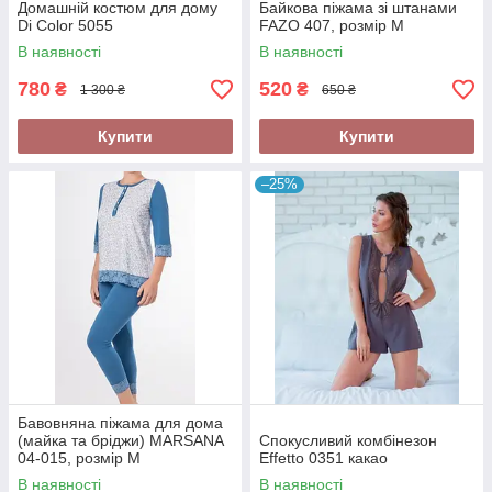
Домашній костюм для дому
Байкова піжама зі штанами
Di Color 5055
FAZO 407, розмір М
В наявності
В наявності
780
520
₴
₴
1 300 ₴
650 ₴
Купити
Купити
–25%
Бавовняна піжама для дома
(майка та бріджи) MARSANA
Cпокусливий комбінезон
04-015, розмір M
Effetto 0351 какао
В наявності
В наявності