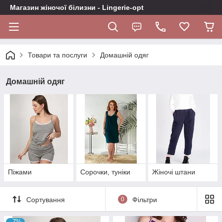
Магазин жіночої білизни - Lingerie-opt
Товари та послуги
Домашній одяг
Домашній одяг
Піжами
Сорочки, туніки
Жіночі штани
Сортування
0
Фільтри
–7%