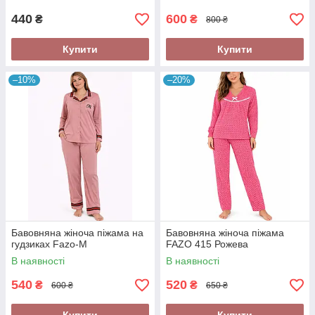
440
600
₴
₴
800 ₴
Купити
Купити
–10%
–20%
Бавовняна жіноча піжама на
Бавовняна жіноча піжама
гудзиках Fazo-M
FAZO 415 Рожева
В наявності
В наявності
540
520
₴
₴
600 ₴
650 ₴