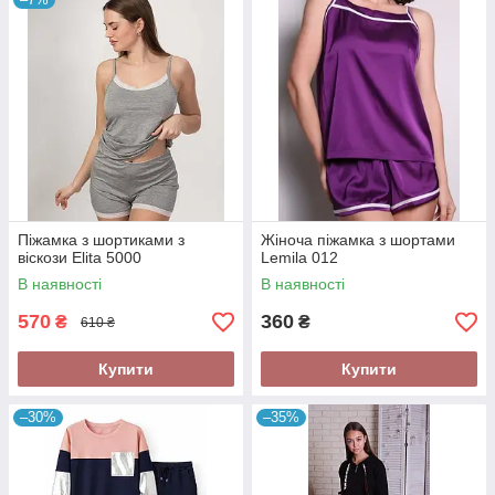
Піжамка з шортиками з
Жіноча піжамка з шортами
віскози Elita 5000
Lemila 012
В наявності
В наявності
570
360
₴
₴
610 ₴
Купити
Купити
–30%
–35%