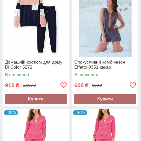
Домашній костюм для дому
Cпокусливий комбінезон
Di Color 5272
Effetto 0351 какао
В наявності
В наявності
910
600
₴
₴
1 300 ₴
800 ₴
Купити
Купити
–20%
–20%