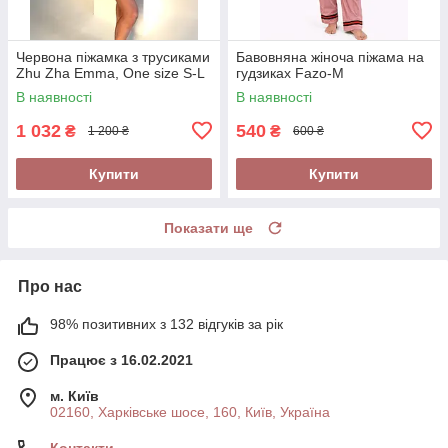
Червона піжамка з трусиками
Бавовняна жіноча піжама на
Zhu Zha Emma, One size S-L
гудзиках Fazo-M
В наявності
В наявності
1 032
540
₴
₴
1 200 ₴
600 ₴
Купити
Купити
Показати ще
Про нас
98% позитивних з 132 відгуків за рік
Працює з 16.02.2021
м. Київ
02160, Харківське шосе, 160, Київ, Україна
Контакти