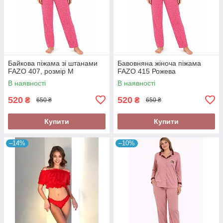
Байкова піжама зі штанами
Бавовняна жіноча піжама
FAZO 407, розмір М
FAZO 415 Рожева
В наявності
В наявності
520
520
₴
₴
650 ₴
650 ₴
Купити
Купити
–14%
–10%