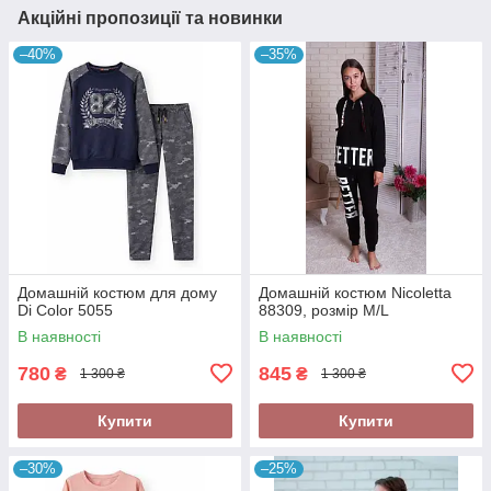
Акційні пропозиції та новинки
–40%
–35%
Домашній костюм для дому
Домашній костюм Nicoletta
Di Color 5055
88309, розмір M/L
В наявності
В наявності
780
845
₴
₴
1 300 ₴
1 300 ₴
Купити
Купити
–30%
–25%