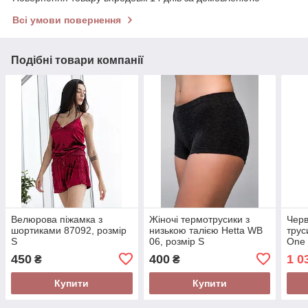
Всі умови повернення
Подібні товари компанії
Велюрова піжамка з
Жіночі термотрусики з
Черв
шортиками 87092, розмір
низькою талією Hetta WB
трус
S
06, розмір S
One 
450
400
1 0
₴
₴
Купити
Купити