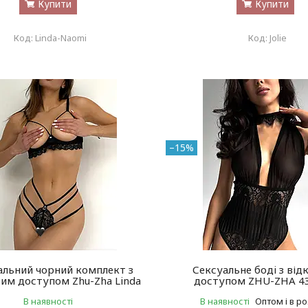
Купити
Купити
Linda-Naomi
Jolie
–15%
альний чорний комплект з
Сексуальне бодi з ві
им доступом Zhu-Zha Linda
доступом ZHU-ZHA 43
В наявності
В наявності
Оптом і в р