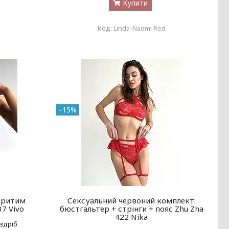
Купити
Linda-Naomi Red
–15%
дкритим
Сексуальний червоний комплект:
7 Vivo
бюстгальтер + стрінги + пояс Zhu Zha
422 Nika
оздріб