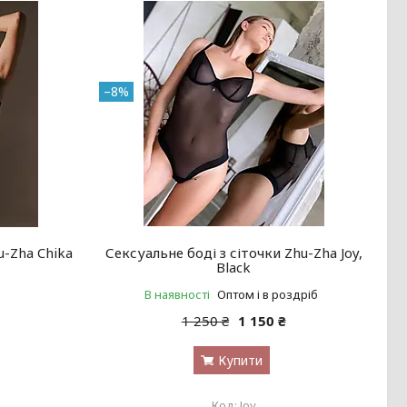
–8%
-Zha Chika
Сексуальне боді з сіточки Zhu-Zha Joy,
Black
В наявності
Оптом і в роздріб
1 250 ₴
1 150 ₴
Купити
Joy