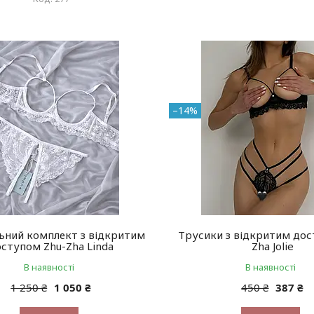
–14%
ьний комплект з відкритим
Трусики з відкритим дос
ступом Zhu-Zha Linda
Zha Jolie
В наявності
В наявності
1 250 ₴
1 050 ₴
450 ₴
387 ₴