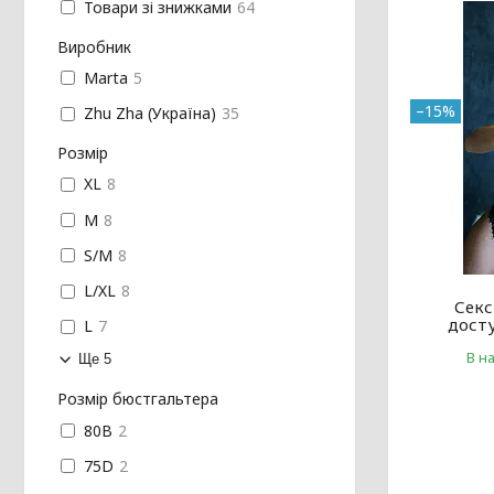
Товари зі знижками
64
Виробник
Marta
5
–15%
Zhu Zha (Україна)
35
Розмір
XL
8
M
8
S/M
8
L/XL
8
Секс
дост
L
7
В н
Ще 5
Розмір бюстгальтера
80B
2
75D
2