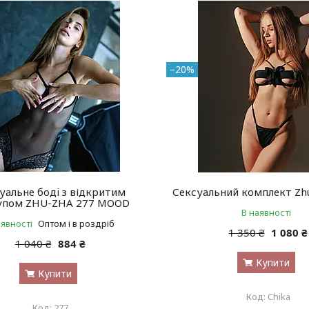
–20%
уальне бодi з відкритим
Сексуальний комплект Zhu
упом ZHU-ZHA 277 MOOD
В наявності
аявності
Оптом і в роздріб
1 350 ₴
1 080 ₴
1 040 ₴
884 ₴
Купити
Купити
Chika
277