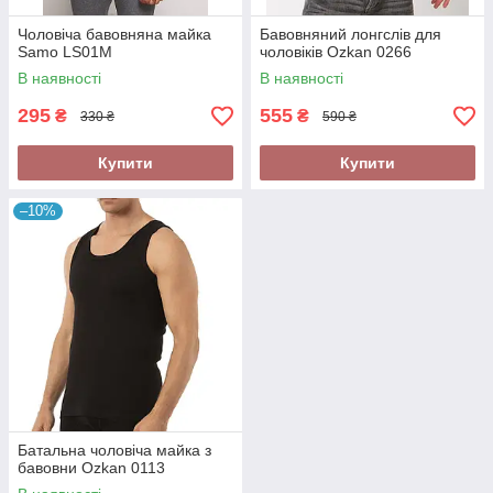
Чоловіча бавовняна майка
Бавовняний лонгслів для
Samo LS01M
чоловіків Ozkan 0266
В наявності
В наявності
295
555
₴
₴
330 ₴
590 ₴
Купити
Купити
–10%
Батальна чоловіча майка з
бавовни Ozkan 0113