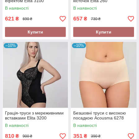
ефектом Elita 3100
кісточок Elita 260
В наявності
В наявності
621
657
₴
₴
690 ₴
730 ₴
Купити
Купити
–10%
–10%
Грація-труси з мереживними
Безшовні труси с високою
вставками Elita 3200
посадкою Acousma 6278
В наявності
В наявності
810
351
₴
₴
900 ₴
390 ₴