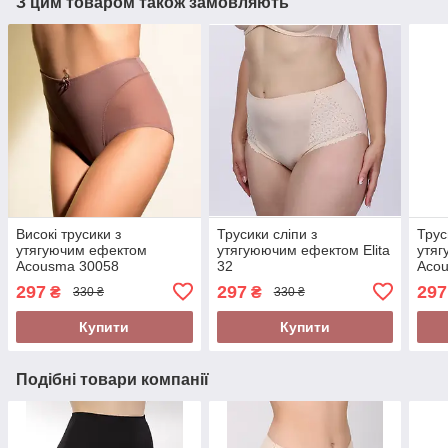
З цим товаром також замовляють
Високі трусики з
Трусики сліпи з
Трус
утягуючим ефектом
утягуюючим ефектом Elita
утя
Acousma 30058
32
Aco
297
297
297
₴
₴
330 ₴
330 ₴
Купити
Купити
Подібні товари компанії