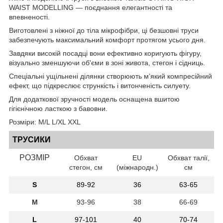
WAIST MODELLING — поєднання елегантності та
впевненості.
Виготовлені з ніжної до тіла мікрофібри, ці безшовні труси
забезпечують максимальний комфорт протягом усього дня.
Завдяки високій посадці вони ефективно коригують фігуру,
візуально зменшуючи об'єми в зоні живота, стегон і сідниць.
Спеціальні ущільнені ділянки створюють м’який компресійний
ефект, що підкреслює стрункість і витонченість силуету.
Для додаткової зручності модель оснащена вшитою
гігієнічною ласткою з бавовни.
Розміри: M/L L/XL XXL
ТРУСИКИ
РОЗМІР
Обхват
Е
U
Обхват талії,
стегон, см
(міжнародн.)
см
S
89-92
36
63-65
M
93-96
38
66-69
L
97-101
40
70-74