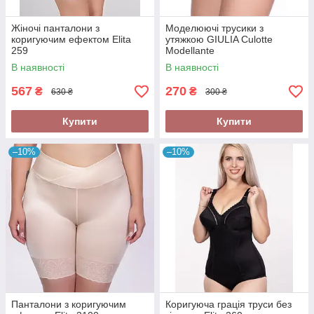
Жіночі панталони з
Моделюючі трусики з
коригуючим ефектом Elita
утяжкою GIULIA Culotte
259
Modellante
В наявності
В наявності
567
270
₴
₴
630 ₴
300 ₴
Купити
Купити
–10%
–10%
Панталони з коригуючим
Коригуюча грація труси без