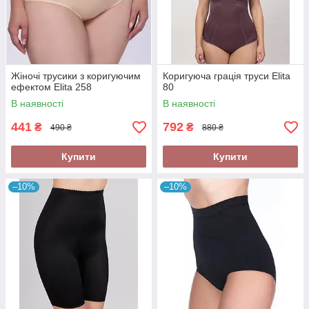
Жіночі трусики з коригуючим
Коригуюча грація труси Elita
ефектом Elita 258
80
В наявності
В наявності
441
792
₴
₴
490 ₴
880 ₴
Купити
Купити
–10%
–10%