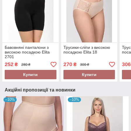
Бавовняні панталони з
Трусики-сліпи з високою
Трус
високою посадкою Elita
посадкою Elita 18
поса
2701
252
270
306
₴
₴
280 ₴
300 ₴
Купити
Купити
Акційні пропозиції та новинки
–10%
–10%