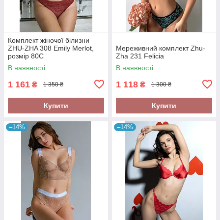
Комплект жіночої білизни
ZHU-ZHA 308 Emily Merlot,
Мереживний комплект Zhu-
розмір 80C
Zha 231 Felicia
В наявності
В наявності
1 161
1 118
₴
₴
1 350 ₴
1 300 ₴
Купити
Купити
–14%
–14%