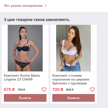
Всі умови повернення
З цим товаром також замовляють
Комплект Лоліта Marta
Комплект з тонким
Lingerie 23 СИНІЙ
поролоном на широких
бретелях з трусиками
Marta Lingerie 274
675
720
₴
₴
750 ₴
800 ₴
Купити
Купити