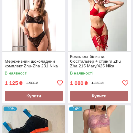
Комплект білизни:
Мереживний шоколадний
бюстгальтер + стрінги Zhu
комплект Zhu-Zha 231 Nika
Zha 215 Mary/425 Nika
В наявності
В наявності
1 125
1 080
₴
₴
1 500 ₴
1 350 ₴
Купити
Купити
–20%
–14%