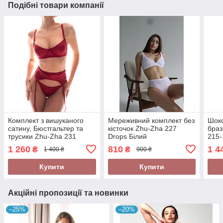
Подібні товари компанії
Комплект з вишуканого
Мереживний комплект без
Шоко
сатину, Бюстгальтер та
кісточок Zhu-Zha 227
браз
трусики Zhu-Zha 231
Drops Білий
215-
Бордо
1 260
810
1 4
₴
₴
1 400 ₴
900 ₴
Купити
Купити
Акційні пропозиції та новинки
–25%
–20%