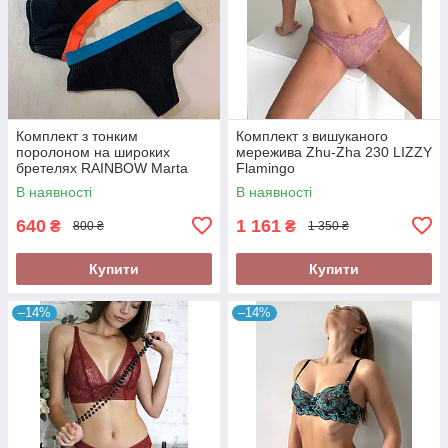
Комплект з тонким
Комплект з вишуканого
поролоном на широких
мережива Zhu-Zha 230 LIZZY
бретелях RAINBOW Marta
Flamingo
Lingerie 274
В наявності
В наявності
640
1 161
₴
₴
800 ₴
1 350 ₴
Купити
Купити
–14%
–14%