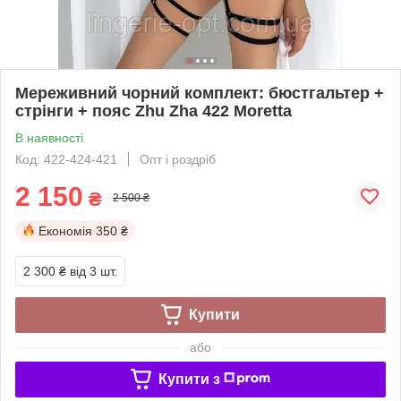
Мереживний чорний комплект: бюстгальтер +
стрінги + пояс Zhu Zha 422 Moretta
В наявності
Код: 422-424-421
Опт і роздріб
2 150
₴
2 500 ₴
Економія
350 ₴
2 300 ₴
від 3 шт.
Купити
або
Купити з