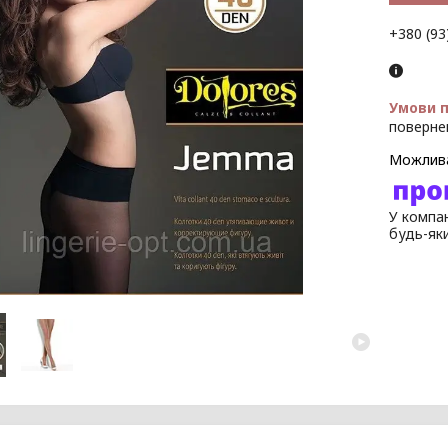
+380 (93
поверне
У компан
будь-як