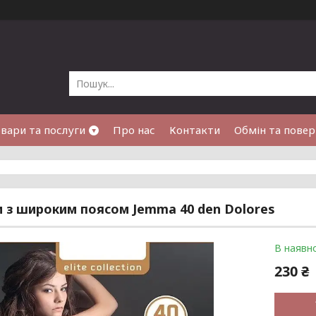
вари та послуги
Про нас
Контакти
Обмін та пове
 з широким поясом Jemma 40 den Dolores
В наявно
230 ₴