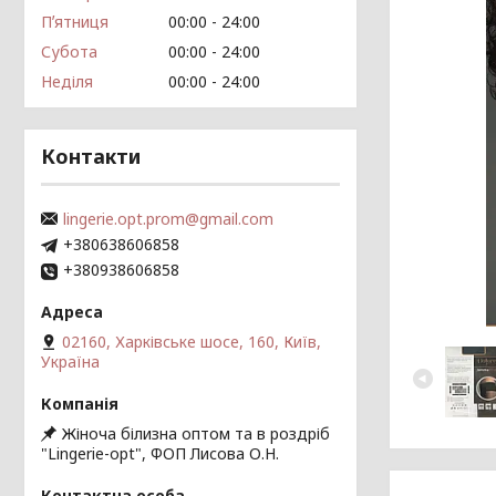
Пʼятниця
00:00
24:00
Субота
00:00
24:00
Неділя
00:00
24:00
Контакти
lingerie.opt.prom@gmail.com
+380638606858
+380938606858
02160, Харківське шосе, 160, Київ,
Україна
Жіноча білизна оптом та в роздріб
"Lingerie-opt", ФОП Лисова О.Н.