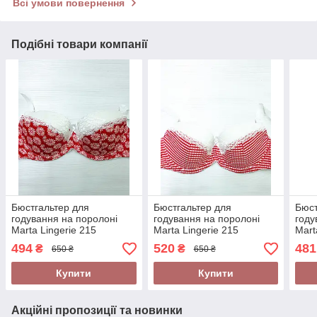
Всі умови повернення
Подібні товари компанії
Бюстгальтер для
Бюстгальтер для
Бюст
годування на поролоні
годування на поролоні
году
Marta Lingerie 215
Marta Lingerie 215
Mart
494
520
481
₴
₴
650 ₴
650 ₴
Купити
Купити
Акційні пропозиції та новинки