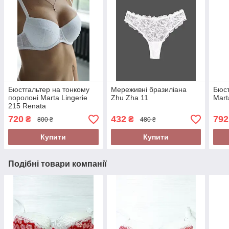
Бюстгальтер на тонкому
Мереживні бразиліана
Бюст
поролоні Marta Lingerie
Zhu Zha 11
Mart
215 Renata
720
432
792
₴
₴
800 ₴
480 ₴
Купити
Купити
Подібні товари компанії