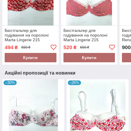
Бюстгальтер для
Бюстгальтер для
Бюст
годування на поролоні
годування на поролоні
году
Marta Lingerie 215
Marta Lingerie 215
Rena
494
520
900
₴
₴
650 ₴
650 ₴
Купити
Купити
Акційні пропозиції та новинки
–30%
–26%