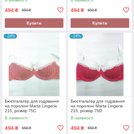
494
494
₴
₴
650 ₴
650 ₴
Купити
Купити
–24%
–24%
Бюстгальтер для годування
Бюстгальтер для годування
на поролоні Marta Lingerie
на поролоні Marta Lingerie
215, розмір 75С
215, розмір 75D
В наявності
В наявності
494
494
₴
₴
650 ₴
650 ₴