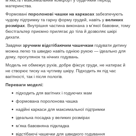
материнства.
Формовані
поролонові чашки на каркасах
забезпечують
чудову підтримку та гарну форму грудей, навіть у
великих
розмірах
. Внутрішня частина виконана з м’якої бавовни, тому
бюстгальтер приємно прилягає до тіла й дозволяє шкірі
дихати.
Завдяки
зручним відстібаючим чашечкам
годувати дитину
можна легко та швидко навіть однією рукою — ідеально для
дому, прогулянок та нічних годувань.
Модель не обмежує рухів, добре фіксує груди, не натирає й
не створює тиску на чутливу шкіру. Підходить як під час
вагітності, так і після пологів.
Переваги моделі:
підходить для вагітних і годуючих мам
формована поролонова чашка
надійні каркаси для максимальної підтримки
ідеальна посадка у великих розмірах
м’яка бавовняна підкладка
відстібаючі чашечки для швидкого годування