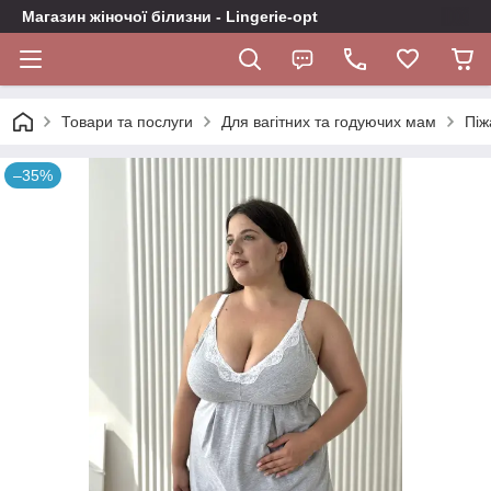
Магазин жіночої білизни - Lingerie-opt
Товари та послуги
Для вагітних та годуючих мам
Піж
–35%