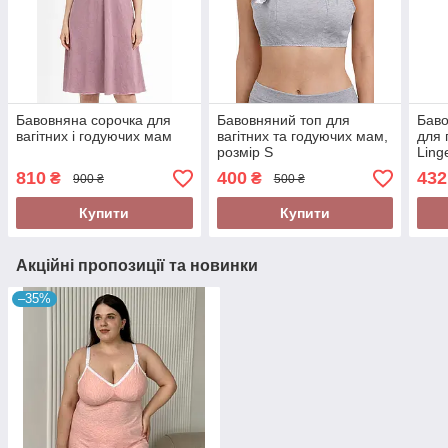
Бавовняна сорочка для
Бавовняний топ для
Баво
вагітних і годуючих мам
вагітних та годуючих мам,
для 
розмір S
Ling
810
400
432
₴
₴
900 ₴
500 ₴
Купити
Купити
Акційні пропозиції та новинки
–35%