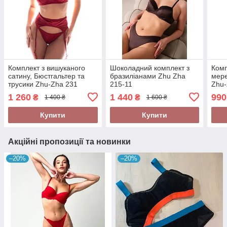
Комплект з вишуканого
Шоколадний комплект з
Комп
сатину, Бюстгальтер та
бразиліанами Zhu Zha
мере
трусики Zhu-Zha 231
215-11
Zhu-
Бордо
1 260
1 440
990
₴
₴
1 400 ₴
1 600 ₴
Купити
Купити
Акційні пропозиції та новинки
–20%
–20%