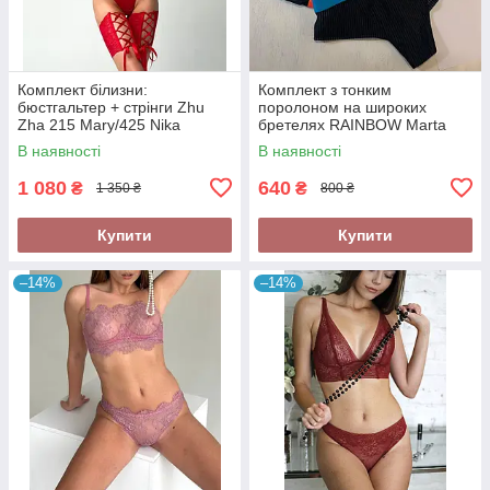
Комплект білизни:
Комплект з тонким
бюстгальтер + стрінги Zhu
поролоном на широких
Zha 215 Mary/425 Nika
бретелях RAINBOW Marta
Lingerie 274
В наявності
В наявності
1 080
640
₴
₴
1 350 ₴
800 ₴
Купити
Купити
–14%
–14%