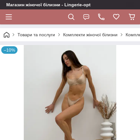
Магазин жіночої білизни - Lingerie-opt
Товари та послуги
Комплекти жіночої білизни
Компле
–10%