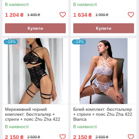
В наявності
В наявності
1 204
1 634
₴
₴
1 400 ₴
1 900 ₴
Купити
Купити
–14%
–14%
Мереживний чорний
Білий комплект: бюстгальтер
комплект: бюстгальтер +
+ стрінги + пояс Zhu Zha 422
стрінги + пояс Zhu Zha 422
Bianca
Moretta
В наявності
В наявності
2 150
2 150
₴
₴
2 500 ₴
2 500 ₴