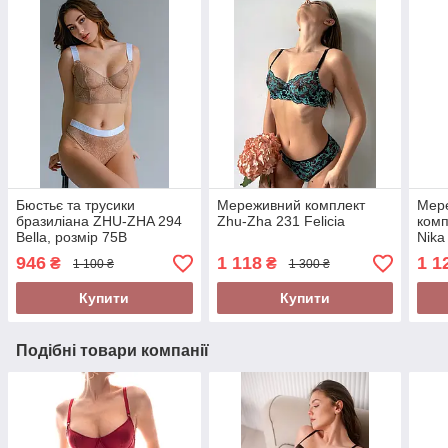
Бюстьє та трусики
Мереживний комплект
Мер
бразиліана ZHU-ZHA 294
Zhu-Zha 231 Felicia
комп
Bella, розмір 75B
Nika
946
1 118
1 1
₴
₴
1 100 ₴
1 300 ₴
Купити
Купити
Подібні товари компанії