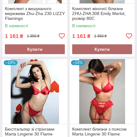
Комплект з вишуканого
Комплект жіночої білизни
мережива Zhu-Zha 230 LIZZY
ZHU-ZHA 308 Emily Merlot,
Flamingo
розмір 80C
В наявності
В наявності
1 161
1 161
₴
₴
1 350 ₴
1 350 ₴
Купити
Купити
–14%
–14%
Бюстгальтер зі стрінгами
Комплект білизни з поясом
Marta Lingerie 30 Flame
Marta Lingerie 30 Flame