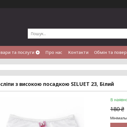
вари та послуги
Про нас
Контакти
Обмін та пове
 сліпи з високою посадкою SILUET 23, Білий
В наявно
180 ₴
Мінімаль