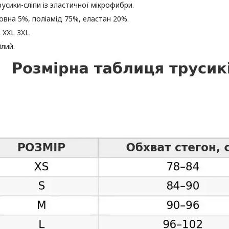
русики-сліпи із эластичної мікрофибри.
овна 5%, поліамід 75%, еластан 20%.
 XXL 3XL.
ілий.