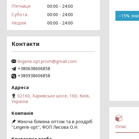
Пʼятниця
00:00
24:00
Субота
00:00
24:00
–15%
Неділя
00:00
24:00
Контакти
lingerie.opt.prom@gmail.com
+380638606858
+380938606858
02160, Харківське шосе, 160, Київ,
Україна
Жіноча білизна оптом та в роздріб
Опис
"Lingerie-opt", ФОП Лисова О.Н.