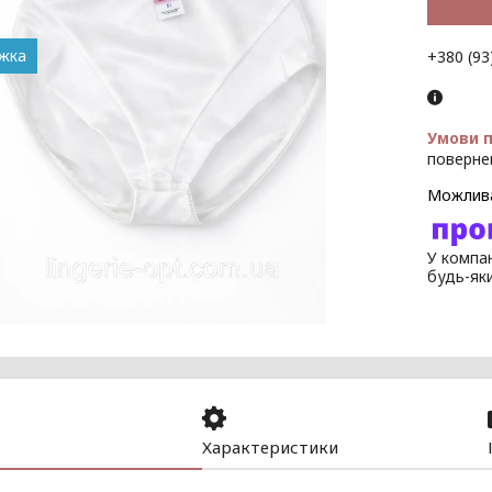
+380 (93
поверне
У компан
будь-як
Характеристики