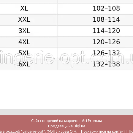
Сайт створений на маркетплейсі
Prom.ua
Продавець на Bigl.ua
Жіноча білизна оптом та в роздріб "Lingerie-opt", ФОП Лисова О.Н. |
Поскаржитися на контент
|
По