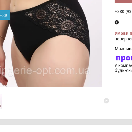
+380 (93
поверне
У компан
будь-як