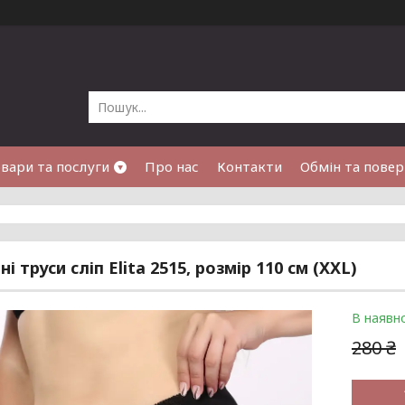
вари та послуги
Про нас
Контакти
Обмін та пове
і труси сліп Elita 2515, розмір 110 см (XXL)
В наявно
280 ₴