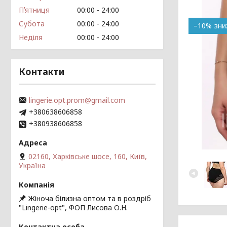
Пʼятниця
00:00
24:00
Субота
00:00
24:00
–10%
Неділя
00:00
24:00
Контакти
lingerie.opt.prom@gmail.com
+380638606858
+380938606858
02160, Харківське шосе, 160, Київ,
Україна
Жіноча білизна оптом та в роздріб
"Lingerie-opt", ФОП Лисова О.Н.