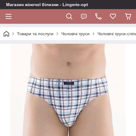
Магазин жіночої білизни - Lingerie-opt
Товари та послуги
Чоловічі труси
Чоловічі труси-слі