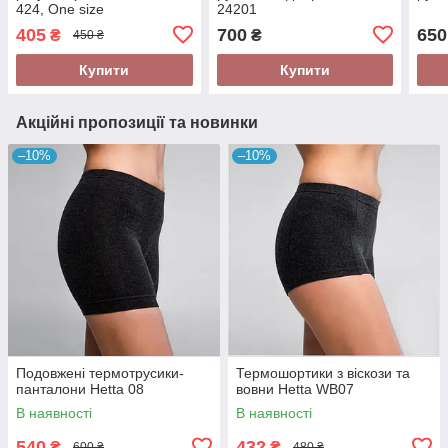
424, One size
24201
405
700
650
₴
₴
450 ₴
Купити
Купити
Акційні пропозиції та новинки
–10%
–10%
Подовжені термотрусики-
Термошортики з віскози та
панталони Hetta 08
вовни Hetta WB07
В наявності
В наявності
540
432
₴
₴
600 ₴
480 ₴