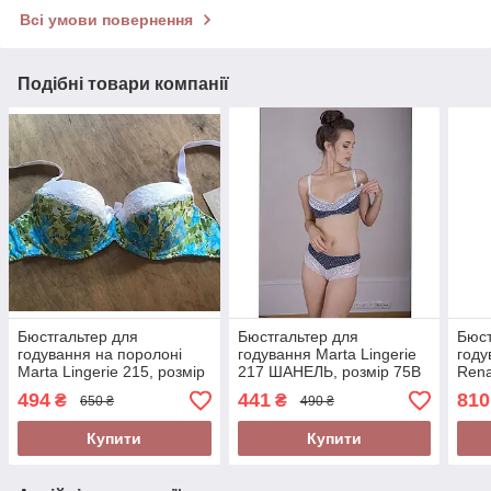
Всі умови повернення
Подібні товари компанії
Бюстгальтер для
Бюстгальтер для
Бюст
годування на поролоні
годування Marta Lingerie
году
Marta Lingerie 215, розмір
217 ШАНЕЛЬ, розмір 75В
Rena
75C
494
441
810
₴
₴
650 ₴
490 ₴
Купити
Купити