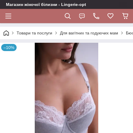
Магазин жіночої білизни - Lingerie-opt
Товари та послуги
Для вагітних та годуючих мам
Бюс
–10%