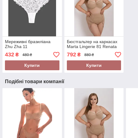
Мереживні бразиліана
Бюстгальтер на каркасах
Zhu Zha 11
Marta Lingerie 81 Renata
432
792
₴
₴
480 ₴
880 ₴
Купити
Купити
Подібні товари компанії