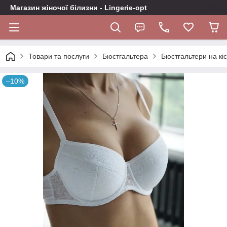
Магазин жіночої білизни - Lingerie-opt
Товари та послуги
Бюстгальтера
Бюстгальтери на кіс
–10%