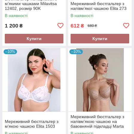
м’якими чашками Milavitsa
Мереживний бюстгальтер з
12402, розмір 90K
напівм’якої чашкою Elita 273
В наявності
В наявності
1 200
612
₴
₴
680 ₴
Купити
Купити
–10%
–10%
Мереживний бюстгальтер з
Мереживний бюстгальтер з
напівм’якою чашкою на
м’якою чашкою Elita 1503
бавовняній підкладці Marta
Lingerie 266
В наявності
В наявності