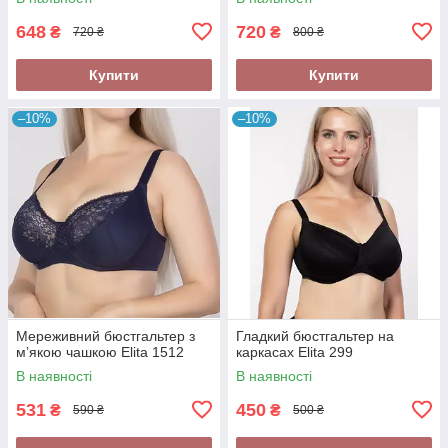
648
720
₴
₴
720 ₴
800 ₴
Купити
Купити
–10%
–10%
Мереживний бюстгальтер з
Гладкий бюстгальтер на
м’якою чашкою Elita 1512
каркасах Elita 299
В наявності
В наявності
531
450
₴
₴
590 ₴
500 ₴