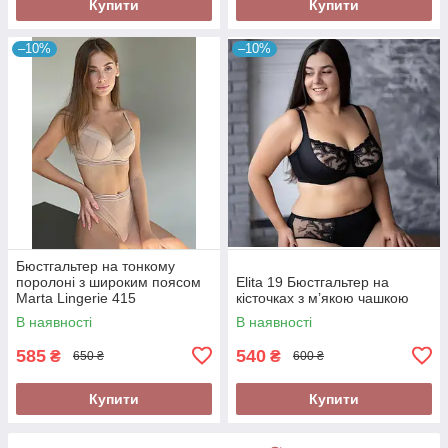
Купити
Купити
–10%
–10%
Бюстгальтер на тонкому
поролоні з широким поясом
Elita 19 Бюстгальтер на
Marta Lingerie 415
кісточках з м’якою чашкою
В наявності
В наявності
585
540
₴
₴
650 ₴
600 ₴
Купити
Купити