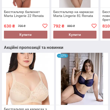
Бюстгальтер балконет
Бюстгальтер на каркасах
Бюст
Marta Lingerie 22 Renata
Marta Lingerie 81 Renata
повн
брет
328
630
792
810
₴
₴
700 ₴
880 ₴
Купити
Купити
Акційні пропозиції та новинки
–10%
Бюстгальтер на каркасах з