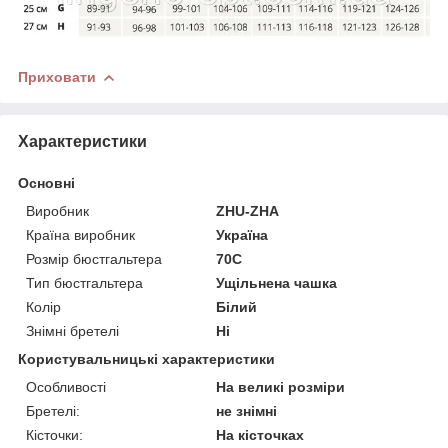
Приховати
Характеристики
Основні
Виробник
ZHU-ZHA
Країна виробник
Україна
Розмір бюстгальтера
70C
Тип бюстгальтера
Ущільнена чашка
Колір
Білий
Знімні бретелі
Ні
Користувальницькі характеристики
Особливості
На великі розміри
Бретелі:
не знімні
Кісточки:
На кісточках