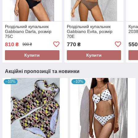
Роздільний купальник
Роздільний купальник
Купа
Gabbiano Darla, розмір
Gabbiano Evita, розмір
2038
75С
70E
810
770
550
₴
₴
900 ₴
Купити
Купити
Акційні пропозиції та новинки
–10%
–10%