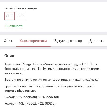
Розмір бюстгальтера
80E
85E
В наявності
Опис
Характеристики
Відгуки про товар
Доставка
Опис
Купальник Rivage Line з м'якою чашкою на груди D/E. Чашка
бюстгальтера м'яка, зі знімними поролоновими вкладишами,
на кісточках.
Бретелі не знімні, регулюється довжина, спинка на зав'язках.
Трусики з еластичними лямками, з середньою посадкою,
перед з підкладкою.
Склад: 80% поліамід, 20% еластан
Розміри: 40E (75DE), 42E (80DE).