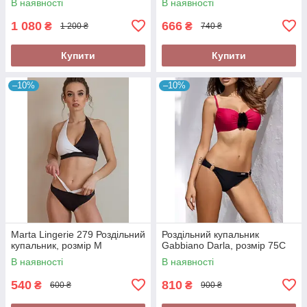
В наявності
В наявності
1 080
666
₴
₴
1 200 ₴
740 ₴
Купити
Купити
–10%
–10%
Marta Lingerie 279 Роздільний
Роздільний купальник
купальник, розмір М
Gabbiano Darla, розмір 75С
В наявності
В наявності
540
810
₴
₴
600 ₴
900 ₴