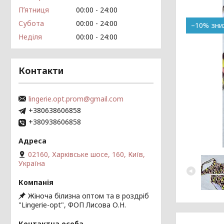
Пʼятниця
00:00
24:00
Субота
00:00
24:00
–10%
Неділя
00:00
24:00
Контакти
lingerie.opt.prom@gmail.com
+380638606858
+380938606858
02160, Харківське шосе, 160, Київ,
Україна
Жіноча білизна оптом та в роздріб
"Lingerie-opt", ФОП Лисова О.Н.