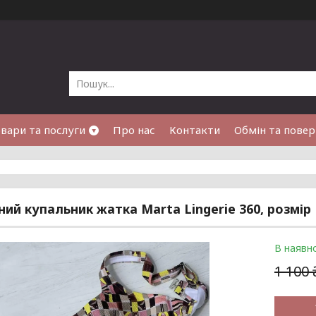
вари та послуги
Про нас
Контакти
Обмін та пове
ний купальник жатка Marta Lingerie 360, розмір 
В наявно
1 100 