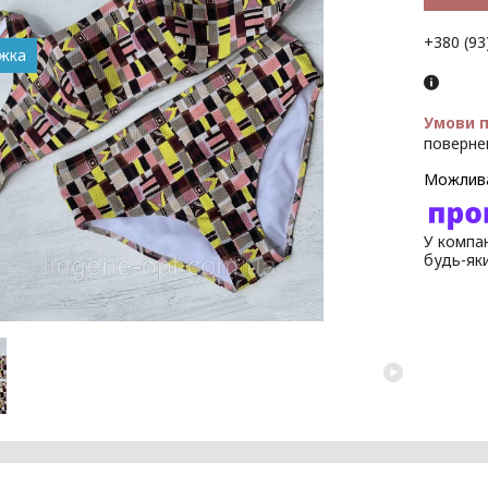
+380 (93
поверне
У компан
будь-як