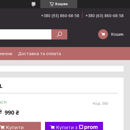
Кошик
+380 (93) 860-68-58
+380 (63) 860-68-58
Кошик
рнення
Доставка та оплата
L
сті
Код:
360
₴
990 ₴
Купити
Купити з