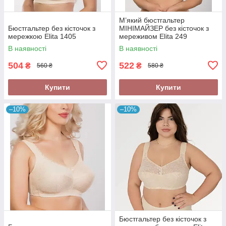
М’який бюстгальтер
Бюстгальтер без кісточок з
МІНІМАЙЗЕР без кісточок з
мережкою Elita 1405
мереживом Elita 249
В наявності
В наявності
504
522
₴
₴
560 ₴
580 ₴
Купити
Купити
–10%
–10%
Бюстгальтер без кісточок з