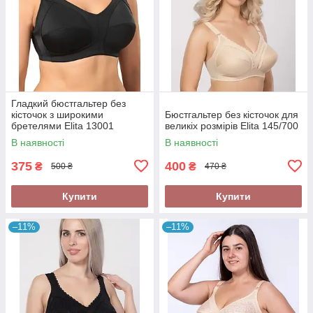
Гладкий бюстгальтер без
кісточок з широкими
Бюстгальтер без кісточок для
бретелями Elita 13001
великіх розмірів Elita 145/700
В наявності
В наявності
375
400
₴
₴
500 ₴
470 ₴
Купити
Купити
–11%
–11%