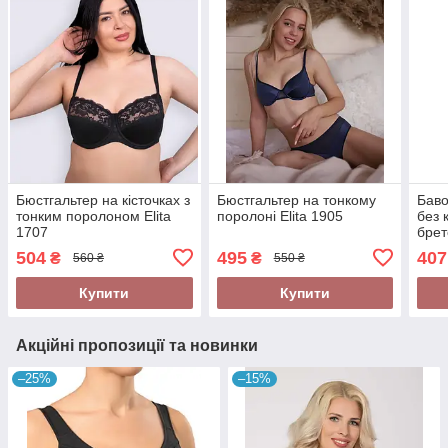
Бюстгальтер на кісточках з
Бюстгальтер на тонкому
Баво
тонким поролоном Elita
поролоні Elita 1905
без 
1707
брет
504
495
407
₴
₴
560 ₴
550 ₴
Купити
Купити
Акційні пропозиції та новинки
–25%
–15%